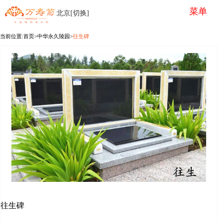
菜单
北京[切换]
当前位置:
首页
>
中华永久陵园
>
往生碑
往生碑