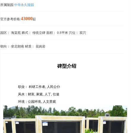
所属陵园:
中华永久陵园
43000
官方参考价格:
起
园区： 海棠苑 葬式： 传统立碑 面积： 0.8平米 穴位： 双穴
朝向： 坐北朝南 材质： 花岗岩
碑型介绍
职业： 科研工作者, 人民公仆
风水：财富, 家庭, 人丁, 仕途
环境：公园环境, 人文景观