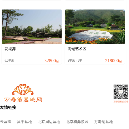
花坛葬
高端艺术区
32800
218000
0.2平米
1平米（2平
起
起
友情链接
云墓碑
昌平墓地
北京周边墓地
北京树葬陵园
万寿菊墓地