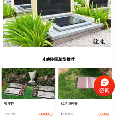
其他陵园墓型推荐
彼岸碑
如意园树葬
490080
58800
3平米 六穴
1平米 双穴
起
起