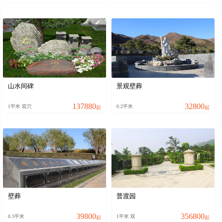
山水间碑
景观壁葬
137880
32800
1平米 双穴
0.2平米
起
起
壁葬
普渡园
39800
356800
0.3平米
1平米 双
起
起