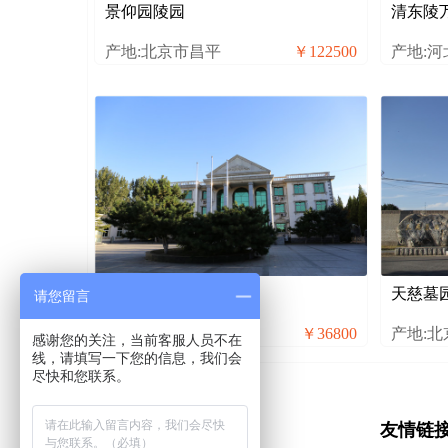
景仰园陵园
清东陵
产地:北京市昌平
￥122500
产地:
通惠陵园
天慈墓
请您留言
产地:通州区宋庄
￥36800
产地:
感谢您的关注，当前客服人员不在
线，请填写一下您的信息，我们会
尽快和您联系。
友情链