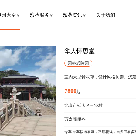
陵园大全∨
殡葬服务∨
殡葬资讯∨
关于我们
华人怀思堂
园林式陵园
室内大型骨灰存，设计风格仿秦、汉
7800
起
北京市延庆区三堡村
万寿菊服务:
专车:专车接送看墓，不用花钱，当天可看多