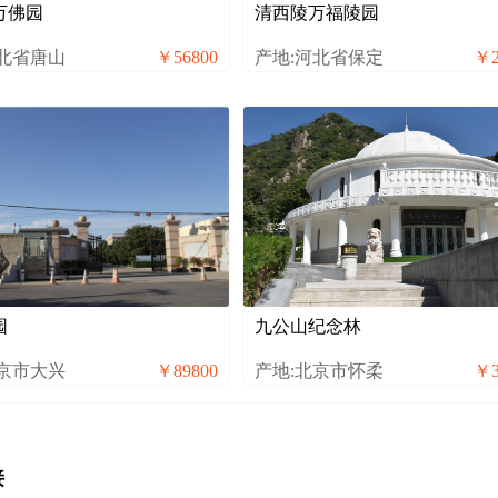
万佛园
清西陵万福陵园
河北省唐山
￥56800
产地:河北省保定
￥2
园
九公山纪念林
北京市大兴
￥89800
产地:北京市怀柔
￥3
接