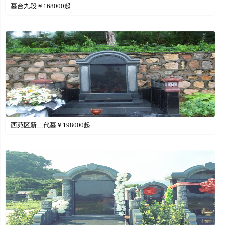
墓台九段￥
168000
起
西苑区新二代墓￥
198000
起