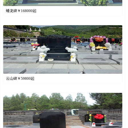
蟠龙碑￥
168000
起
云山碑￥
59800
起