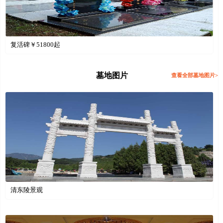
复活碑￥
51800
起
墓地图片
查看全部墓地图片>
清东陵景观