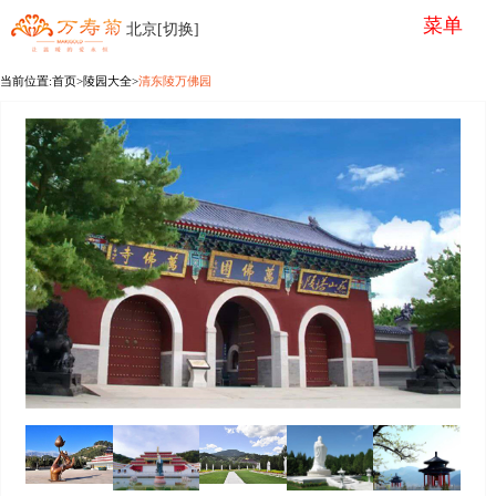
菜单
北京[切换]
当前位置:
首页
>陵园大全>
清东陵万佛园