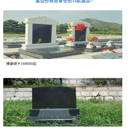
墓型价格
查看全部14款墓型>
佛缘碑￥
168000
起