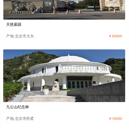
天慈墓园
产地:北京市大兴
￥89800
九公山纪念林
产地:北京市怀柔
￥30680